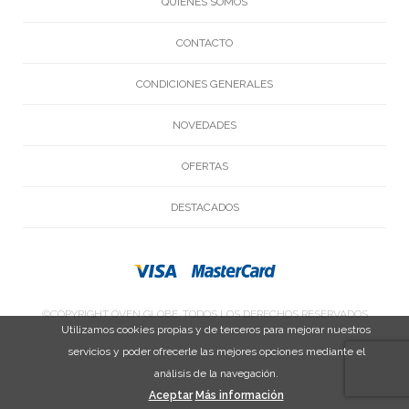
QUIENES SOMOS
CONTACTO
CONDICIONES GENERALES
NOVEDADES
OFERTAS
DESTACADOS
©COPYRIGHT OVEN GLOBE. TODOS LOS DERECHOS RESERVADOS
Utilizamos cookies propias y de terceros para mejorar nuestros
servicios y poder ofrecerle las mejores opciones mediante el
análisis de la navegación.
Aceptar
Más información